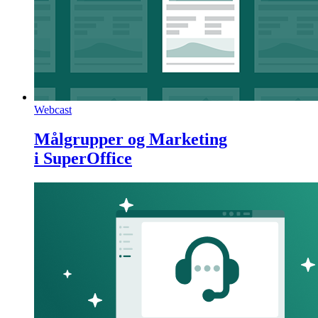
Webcast
Målgrupper og Marketing
i SuperOffice