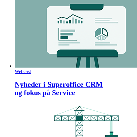
Webcast
Nyheder i Superoffice CRM
og fokus på Service