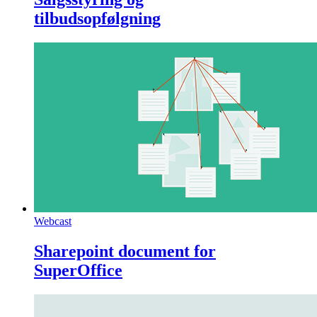
tilbudsopfølgning
Webcast
Sharepoint document for
SuperOffice