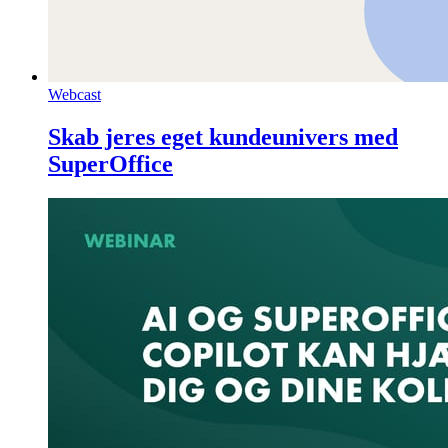
Webcast
Skab jeres eget kundeunivers med
SuperOffice