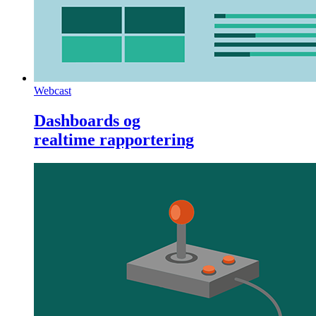
Webcast
Dashboards og
realtime rapportering