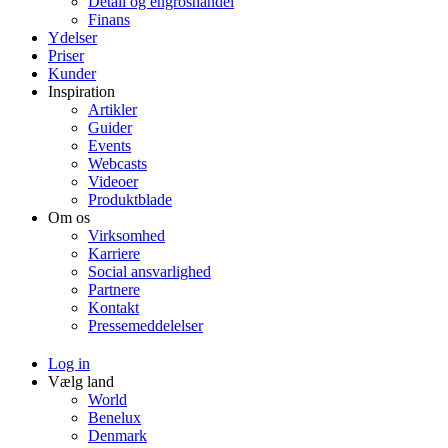
Detail og engroshandel
Finans
Ydelser
Priser
Kunder
Inspiration
Artikler
Guider
Events
Webcasts
Videoer
Produktblade
Om os
Virksomhed
Karriere
Social ansvarlighed
Partnere
Kontakt
Pressemeddelelser
Log in
Vælg land
World
Benelux
Denmark