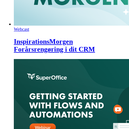
Webcast
InspirationsMorgen
Forårsrengøring i dit CRM