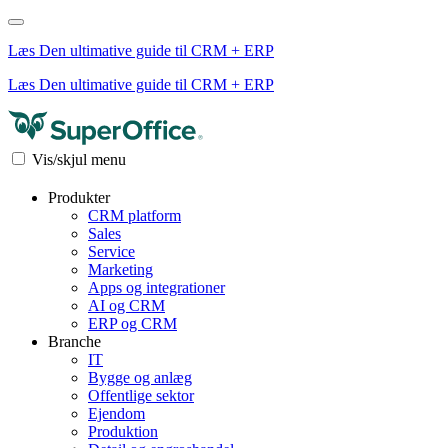
Læs Den ultimative guide til CRM + ERP
Læs Den ultimative guide til CRM + ERP
Vis/skjul menu
Produkter
CRM platform
Sales
Service
Marketing
Apps og integrationer
AI og CRM
ERP og CRM
Branche
IT
Bygge og anlæg
Offentlige sektor
Ejendom
Produktion