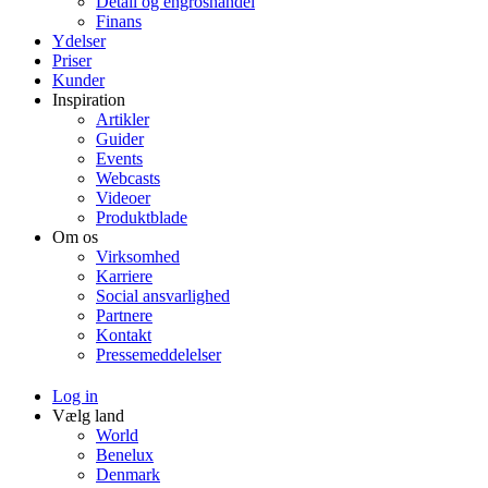
Detail og engroshandel
Finans
Ydelser
Priser
Kunder
Inspiration
Artikler
Guider
Events
Webcasts
Videoer
Produktblade
Om os
Virksomhed
Karriere
Social ansvarlighed
Partnere
Kontakt
Pressemeddelelser
Log in
Vælg land
World
Benelux
Denmark