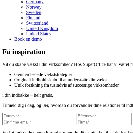
Germany
Norway
Sweden
Finland
Switzerland
United Kingdom
United States
Book en demo
Få inspiration
Vil du skabe vækst i din virksomhed? Hos SuperOffice har vi været me
Gennemtestede vækststrategier
Originalt indhold skabt til at understøtte din vækst.
Unik forskning fra tusindvis af succesrige virksomheder
i din indbakke – helt gratis.
Tilmeld dig i dag, og lær, hvordan du forvandler dine relationer til ind
Ved at indsende denne formular giver du dit samtykke til, at du har læ