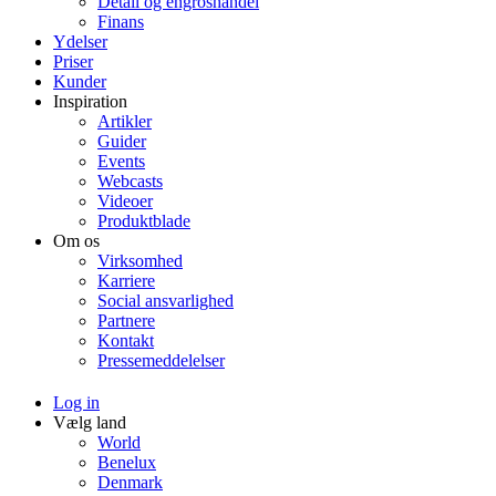
Detail og engroshandel
Finans
Ydelser
Priser
Kunder
Inspiration
Artikler
Guider
Events
Webcasts
Videoer
Produktblade
Om os
Virksomhed
Karriere
Social ansvarlighed
Partnere
Kontakt
Pressemeddelelser
Log in
Vælg land
World
Benelux
Denmark