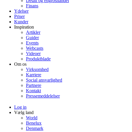
Detail og engroshandel
Finans
Ydelser
Priser
Kunder
Inspiration
Artikler
Guider
Events
Webcasts
Videoer
Produktblade
Om os
Virksomhed
Karriere
Social ansvarlighed
Partnere
Kontakt
Pressemeddelelser
Log in
Vælg land
World
Benelux
Denmark