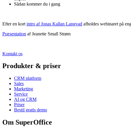
Sådan kommer du i gang
Efter en kort
intro af Jonas Kallan Langvad
afholdes webinaret på eng
Præsentation
af Jeanette Small Strøm​
Kontakt os
Produkter & priser
CRM platform
Sales
Marketing
Service
AI og CRM
Priser
Bestil gratis demo
Om SuperOffice