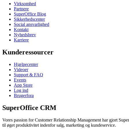
Virksomhed
Partnere
SuperOffice Blog
Sikkerhedscenter
Social ansvarlighed
Kontakt
Nyhedsbrev
Karriere
Kunderessourcer
Hjælpecenter
Videoer
Support & FAQ
Events
App Store
Log ind
Brugerfora
SuperOffice CRM
Vores passion for Customer Relationship Management har gjort SuperOf
til øget produktivitet indenfor salg, marketing og kundeservice.