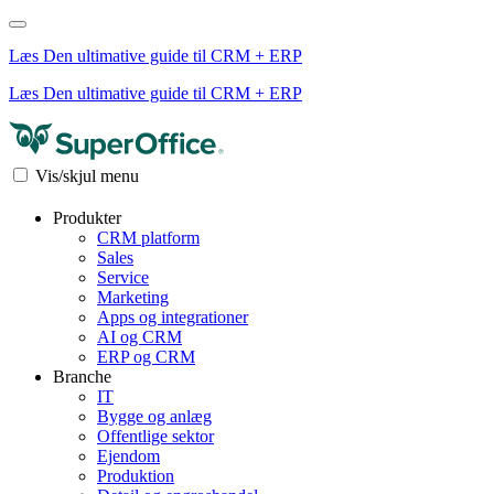
Læs Den ultimative guide til CRM + ERP
Læs Den ultimative guide til CRM + ERP
Vis/skjul menu
Produkter
CRM platform
Sales
Service
Marketing
Apps og integrationer
AI og CRM
ERP og CRM
Branche
IT
Bygge og anlæg
Offentlige sektor
Ejendom
Produktion