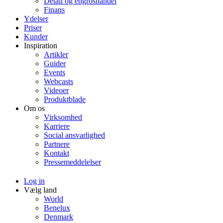
Detail og engroshandel
Finans
Ydelser
Priser
Kunder
Inspiration
Artikler
Guider
Events
Webcasts
Videoer
Produktblade
Om os
Virksomhed
Karriere
Social ansvarlighed
Partnere
Kontakt
Pressemeddelelser
Log in
Vælg land
World
Benelux
Denmark