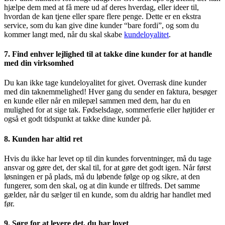
hjælpe dem med at få mere ud af deres hverdag, eller ideer til,
hvordan de kan tjene eller spare flere penge. Dette er en ekstra
service, som du kan give dine kunder “bare fordi”, og som du
kommer langt med, når du skal skabe
kundeloyalitet
.
7. Find enhver lejlighed til at takke dine kunder for at handle
med din virksomhed
Du kan ikke tage kundeloyalitet for givet. Overrask dine kunder
med din taknemmelighed! Hver gang du sender en faktura, besøger
en kunde eller når en milepæl sammen med dem, har du en
mulighed for at sige tak. Fødselsdage, sommerferie eller højtider er
også et godt tidspunkt at takke dine kunder på.
8. Kunden har altid ret
Hvis du ikke har levet op til din kundes forventninger, må du tage
ansvar og gøre det, der skal til, for at gøre det godt igen. Når først
løsningen er på plads, må du løbende følge op og sikre, at den
fungerer, som den skal, og at din kunde er tilfreds. Det samme
gælder, når du sælger til en kunde, som du aldrig har handlet med
før.
9. Sørg for at levere det, du har lovet