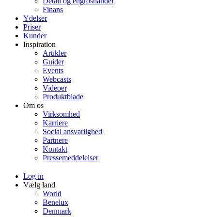
Detail og engroshandel
Finans
Ydelser
Priser
Kunder
Inspiration
Artikler
Guider
Events
Webcasts
Videoer
Produktblade
Om os
Virksomhed
Karriere
Social ansvarlighed
Partnere
Kontakt
Pressemeddelelser
Log in
Vælg land
World
Benelux
Denmark