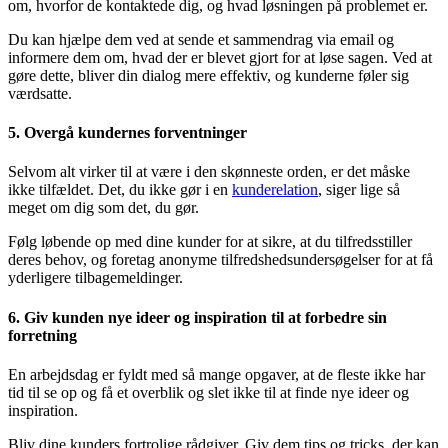
om, hvorfor de kontaktede dig, og hvad løsningen på problemet er.
Du kan hjælpe dem ved at sende et sammendrag via email og
informere dem om, hvad der er blevet gjort for at løse sagen. Ved at
gøre dette, bliver din dialog mere effektiv, og kunderne føler sig
værdsatte.
5. Overgå kundernes forventninger
Selvom alt virker til at være i den skønneste orden, er det måske
ikke tilfældet. Det, du ikke gør i en
kunderelation
, siger lige så
meget om dig som det, du gør.
Følg løbende op med dine kunder for at sikre, at du tilfredsstiller
deres behov, og foretag anonyme tilfredshedsundersøgelser for at få
yderligere tilbagemeldinger.
6. Giv kunden nye ideer og inspiration til at forbedre sin
forretning
En arbejdsdag er fyldt med så mange opgaver, at de fleste ikke har
tid til se op og få et overblik og slet ikke til at finde nye ideer og
inspiration.
Bliv dine kunders fortrolige rådgiver. Giv dem tips og tricks, der kan