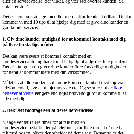
eller en serviceydelse, der virker, og vær sød overfor kunden. Så
enkelt er det.”
Det er nemt nok at sige, men lidt mere udfordrende at udføre. Derfor
kommer vi med 10 tips til at hjælpe dig med at give dine kunder en
god kunderservice.
1. Giv dine kunder mulighed for at komme i kontakt med dig
på flere forskellige måder
Det kan være svært at komme i kontakt med en
kundeserviceafdeling bare for at få hjælp til at løse et lille problem.
Det er vigtigt, at du giver dine kunder flere forskellige muligheder
for nemt at kommunikere med din virksomhed.
Målet er, at alle kunder skal kunne komme i kontakt med dig via
telefon, email, live chat, hjemmeside etc. Og sørg for, at de
ikke
behøver at vente
længere end højst nødvendigt for at komme til at
tale med dig.
2. Bekræft modtagelsen af deres henvendelse
Mange venter i flere timer for at tale med en
kundeservicemedarbejder på telefonen, fordi de tror, at når de har
talt med nogen, bliver der arbejdet på deres sag. Desværre er det