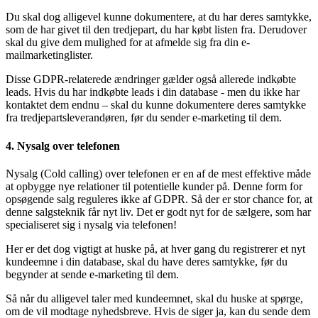
Du skal dog alligevel kunne dokumentere, at du har deres samtykke,
som de har givet til den tredjepart, du har købt listen fra. Derudover
skal du give dem mulighed for at afmelde sig fra din e-
mailmarketinglister.
Disse GDPR-relaterede ændringer gælder også allerede indkøbte
leads. Hvis du har indkøbte leads i din database - men du ikke har
kontaktet dem endnu – skal du kunne dokumentere deres samtykke
fra tredjepartsleverandøren, før du sender e-marketing til dem.
4. Nysalg over telefonen
Nysalg (Cold calling) over telefonen er en af de mest effektive måde
at opbygge nye relationer til potentielle kunder på. Denne form for
opsøgende salg reguleres ikke af GDPR. Så der er stor chance for, at
denne salgsteknik får nyt liv. Det er godt nyt for de sælgere, som har
specialiseret sig i nysalg via telefonen!
Her er det dog vigtigt at huske på, at hver gang du registrerer et nyt
kundeemne i din database, skal du have deres samtykke, før du
begynder at sende e-marketing til dem.
Så når du alligevel taler med kundeemnet, skal du huske at spørge,
om de vil modtage nyhedsbreve. Hvis de siger ja, kan du sende dem