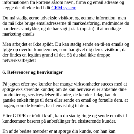
informationen fra kortene såsom navn, firma og email adresse og
lægge det direkte ind i dit
CRM system
.
Du må stadig gerne udveksle visitkort og gemme informtion, men
du må ikke bruge emailadresserne til markedsføring, medmindre du
har deres samtykke, og de har sagt ja-tak (opt-in) til at modtage
marketing emails.
Men arbejdet er ikke spildt. Du kan stadig sende en-til-en emails og
følge op overfor kundeemner, som har givet dig deres visitkort, da
der findes en legitim grund til det. Så du skal ikke droppe
netværksarbejdet!
6. Referencer og henvisninger
På jagten efter nye kunder har mange virksomheder succes med at
spørge eksisterende kunder, om de kan henvise eller anbefale dine
produkter og serviceydelser til andre, de kender. I dag kan du
ganske enkelt ringe til dem eller sende en email og fortælle dem, at
nogen, som de kender, har henvist dig til dem.
Efter GDPR er trådt i kraft, kan du stadig ringe og sende emails til
kundeemner baseret på anbefalinger fra eksisterende kunder.
En af de bedste metoder er at spørge din kunde, om han kan