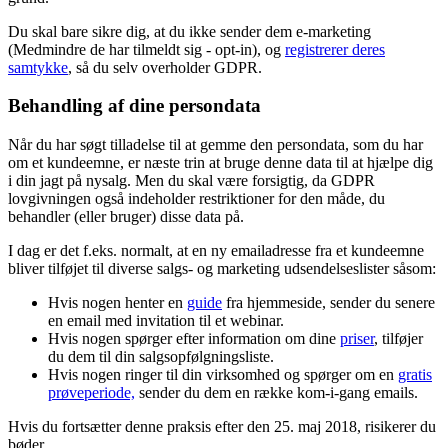
Du skal bare sikre dig, at du ikke sender dem e-marketing
(Medmindre de har tilmeldt sig - opt-in), og
registrerer deres
samtykke
, så du selv overholder GDPR.
Behandling af dine persondata
Når du har søgt tilladelse til at gemme den persondata, som du har
om et kundeemne, er næste trin at bruge denne data til at hjælpe dig
i din jagt på nysalg. Men du skal være forsigtig, da GDPR
lovgivningen også indeholder restriktioner for den måde, du
behandler (eller bruger) disse data på.
I dag er det f.eks. normalt, at en ny emailadresse fra et kundeemne
bliver tilføjet til diverse salgs- og marketing udsendelseslister såsom:
Hvis nogen henter en
guide
fra hjemmeside, sender du senere
en email med invitation til et webinar.
Hvis nogen spørger efter information om dine
priser
, tilføjer
du dem til din salgsopfølgningsliste.
Hvis nogen ringer til din virksomhed og spørger om en
gratis
prøveperiode,
sender du dem en række kom-i-gang emails.
Hvis du fortsætter denne praksis efter den 25. maj 2018, risikerer du
bøder.