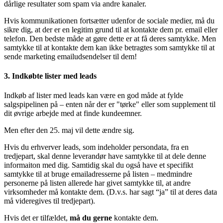
dårlige resultater som spam via andre kanaler.
Hvis kommunikationen fortsætter udenfor de sociale medier, må du
sikre dig, at der er en legitim grund til at kontakte dem pr. email eller
telefon. Den bedste måde at gøre dette er at få deres samtykke. Men
samtykke til at kontakte dem kan ikke betragtes som samtykke til at
sende marketing emailudsendelser til dem!
3. Indkøbte lister med leads
Indkøb af lister med leads kan være en god måde at fylde
salgspipelinen på – enten når der er "tørke" eller som supplement til
dit øvrige arbejde med at finde kundeemner.
Men efter den 25. maj vil dette ændre sig.
Hvis du erhverver leads, som indeholder persondata, fra en
tredjepart, skal denne leverandør have samtykke til at dele denne
informaiton med dig. Samtidig skal du også have et specifikt
samtykke til at bruge emailadresserne på listen – medmindre
personerne på listen allerede har givet samtykke til, at andre
virksomheder må kontakte dem. (D.v.s. har sagt “ja” til at deres data
må videregives til tredjepart).
Hvis det er tilfældet,
må du gerne
kontakte dem.