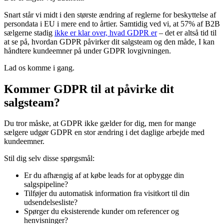
Snart står vi midt i den største ændring af reglerne for beskyttelse af
persondata i EU i mere end to årtier. Samtidig ved vi, at 57% af B2B
sælgerne stadig
ikke er klar over, hvad GDPR er
– det er altså tid til
at se på, hvordan GDPR påvirker dit salgsteam og den måde, I kan
håndtere kundeemner på under GDPR lovgivningen.
Lad os komme i gang.
Kommer GDPR til at påvirke dit
salgsteam?
Du tror måske, at GDPR ikke gælder for dig, men for mange
sælgere udgør GDPR en stor ændring i det daglige arbejde med
kundeemner.
Stil dig selv disse spørgsmål:
Er du afhængig af at købe leads for at opbygge din
salgspipeline?
Tilføjer du automatisk information fra visitkort til din
udsendelsesliste?
Spørger du eksisterende kunder om referencer og
henvisninger?