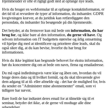
Hjemmesider er ofte et rigtigt godt sted at opfange nye leads.
Hvis du bruger en webformular til at opfange kontaktinformaton, er
det tid til at revurdere de typer af information, du indsamler. GDPR
lovgivningen kræver, at du juridisk kan retfærdiggøre den
persondata, du indsamler fra besøgende på din hjemmeside.
Det betyder, at du fremover kun må bede om
information, du har
brug for
, og ikke bare al den information,
du gerne vil have
. Og
selvom information om IT budgettets størrelse og årlig omsætning
vil hjælpe dig med at identificere og prioritere dine leads, skal du
også sikre dig, at du kan bevise, hvorfor du har brug for
informationen.
Hvis du ikke legitimt kan begrunde behovet for ekstra information,
bør du koncentrere dig om at bede om navn, firma og emailadresse.
Du må også indledningsvis være klar og åben om, hvordan du vil
bruge deres data og til hvilket formål, og du skal tilsvarende give
dem adgang til at til- eller afmelde sig - det har de mulighed for, hvis
du sender en "Administrer mine abonnementer" email, som vi
tidligere har nævnt.
Bare fordi de har indtastet deres email for at tilmelde sig til et
seminar, betyder det ikke, at de gerne vil modtage alle dine
udsendelser.