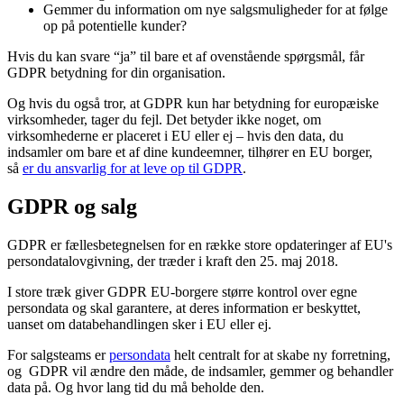
Gemmer du information om nye salgsmuligheder for at følge
op på potentielle kunder?
Hvis du kan svare “ja” til bare et af ovenstående spørgsmål, får
GDPR betydning for din organisation.
Og hvis du også tror, at GDPR kun har betydning for europæiske
virksomheder, tager du fejl. Det betyder ikke noget, om
virksomhederne er placeret i EU eller ej – hvis den data, du
indsamler om bare et af dine kundeemner, tilhører en EU borger,
så
er du ansvarlig for at leve op til GDPR
.
GDPR og salg
GDPR er fællesbetegnelsen for en række store opdateringer af EU's
persondatalovgivning, der træder i kraft den 25. maj 2018.
I store træk giver GDPR EU-borgere større kontrol over egne
persondata og skal garantere, at deres information er beskyttet,
uanset om databehandlingen sker i EU eller ej.
For salgsteams er
persondata
helt centralt for at skabe ny forretning,
og GDPR vil ændre den måde, de indsamler, gemmer og behandler
data på. Og hvor lang tid du må beholde den.