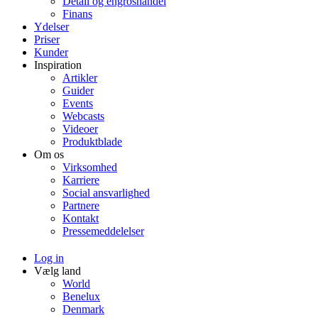
Detail og engroshandel
Finans
Ydelser
Priser
Kunder
Inspiration
Artikler
Guider
Events
Webcasts
Videoer
Produktblade
Om os
Virksomhed
Karriere
Social ansvarlighed
Partnere
Kontakt
Pressemeddelelser
Log in
Vælg land
World
Benelux
Denmark