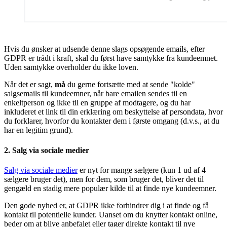
Hvis du ønsker at udsende denne slags opsøgende emails, efter
GDPR er trådt i kraft, skal du først have samtykke fra kundeemnet.
Uden samtykke overholder du ikke loven.
Når det er sagt,
må
du gerne fortsætte med at sende "kolde"
salgsemails til kundeemner, når bare emailen sendes til en
enkeltperson og ikke til en gruppe af modtagere, og du har
inkluderet et link til din erklæring om beskyttelse af persondata, hvor
du forklarer, hvorfor du kontakter dem i første omgang (d.v.s., at du
har en legitim grund).
2. Salg via sociale medier
Salg via sociale medier
er nyt for mange sælgere (kun 1 ud af 4
sælgere bruger det), men for dem, som bruger det, bliver det til
gengæld en stadig mere populær kilde til at finde nye kundeemner.
Den gode nyhed er, at GDPR ikke forhindrer dig i at finde og få
kontakt til potentielle kunder. Uanset om du knytter kontakt online,
beder om at blive anbefalet eller tager direkte kontakt til nye