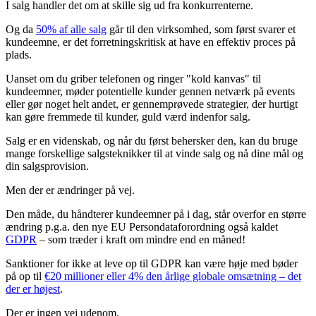
I salg handler det om at skille sig ud fra konkurrenterne.
Og da
50% af alle salg
går til den virksomhed, som først svarer et
kundeemne, er det forretningskritisk at have en effektiv proces på
plads.
Uanset om du griber telefonen og ringer "kold kanvas" til
kundeemner, møder potentielle kunder gennen netværk på events
eller gør noget helt andet, er gennemprøvede strategier, der hurtigt
kan gøre fremmede til kunder, guld værd indenfor salg.
Salg er en videnskab, og når du først behersker den, kan du bruge
mange forskellige salgsteknikker til at vinde salg og nå dine mål og
din salgsprovision.
Men der er ændringer på vej.
Den måde, du håndterer kundeemner på i dag, står overfor en større
ændring p.g.a. den nye EU Persondataforordning også kaldet
GDPR
– som træder i kraft om mindre end en måned!
Sanktioner for ikke at leve op til GDPR kan være høje med bøder
på op til
€20 millioner eller 4% den årlige globale omsætning – det
der er højest
.
Der er ingen vej udenom.