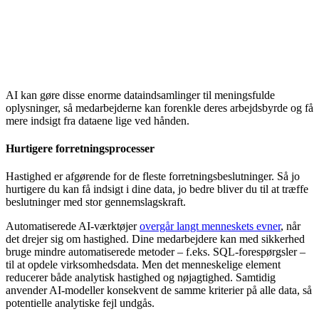
AI kan gøre disse enorme dataindsamlinger til meningsfulde
oplysninger, så medarbejderne kan forenkle deres arbejdsbyrde og få
mere indsigt fra dataene lige ved hånden.
Hurtigere forretningsprocesser
Hastighed er afgørende for de fleste forretningsbeslutninger. Så jo
hurtigere du kan få indsigt i dine data, jo bedre bliver du til at træffe
beslutninger med stor gennemslagskraft.
Automatiserede AI-værktøjer
overgår langt menneskets evner
, når
det drejer sig om hastighed. Dine medarbejdere kan med sikkerhed
bruge mindre automatiserede metoder – f.eks. SQL-forespørgsler –
til at opdele virksomhedsdata. Men det menneskelige element
reducerer både analytisk hastighed og nøjagtighed. Samtidig
anvender AI-modeller konsekvent de samme kriterier på alle data, så
potentielle analytiske fejl undgås.