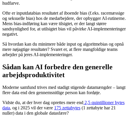
hudfarve.
Ofte er inputdatabias resultatet af iboende bias (f.eks. racemæssige
og seksuelle bias) hos de medarbejdere, der opbygger AI-rutinerne.
Mens bias-indføring kan være tilsigtet, er der langt større
sandsynlighed for, at utilsigtet bias vil påvirke AI-implementeringer
negativt.
Så hvordan kan du minimere både input og algoritmebias og opnå
mere nøjagtige resultater? Svaret er, at flere mangfoldige teams
arbejder på jeres AI-implementeringer.
Sådan kan AI forbedre den generelle
arbejdsproduktivitet
Moderne samfund trives med stadigt stigende datamængder – langt
flere data end den gennemsnitlige person kan fordøje.
Vidste du, at der hver dag oprettes mere end
2,5 quintillioner bytes
data
, og i 2025 vil der være
175 zettabytes
(1 zettabyte har 21
nuller) data i den globale datasfære?