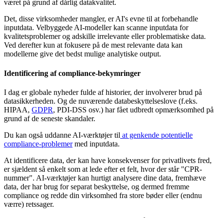
været på grund af dårlig datakvalitet.
Det, disse virksomheder mangler, er AI's evne til at forbehandle
inputdata. Velbyggede AI-modeller kan scanne inputdata for
kvalitetsproblemer og adskille irrelevante eller problematiske data.
Ved derefter kun at fokusere på de mest relevante data kan
modellerne give det bedst mulige analytiske output.
Identificering af compliance-bekymringer
I dag er globale nyheder fulde af historier, der involverer brud på
datasikkerheden. Og de nuværende databeskyttelseslove (f.eks.
HIPAA,
GDPR
, PDI-DSS osv.) har fået udbredt opmærksomhed på
grund af de seneste skandaler.
Du kan også uddanne AI-værktøjer til
at genkende potentielle
compliance-problemer
med inputdata.
At identificere data, der kan have konsekvenser for privatlivets fred,
er sjældent så enkelt som at lede efter et felt, hvor der står "CPR-
nummer". AI-værktøjer kan hurtigt analysere dine data, fremhæve
data, der har brug for separat beskyttelse, og dermed fremme
compliance og redde din virksomhed fra store bøder eller (endnu
værre) retssager.