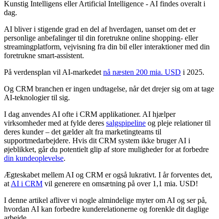
Kunstig Intelligens eller Artificial Intelligence - AI findes overalt i
dag.
AI bliver i stigende grad en del af hverdagen, uanset om det er
personlige anbefalinger til din foretrukne online shopping- eller
streamingplatform, vejvisning fra din bil eller interaktioner med din
foretrukne smart-assistent.
På verdensplan vil AI-markedet
nå næsten 200 mia. USD
i 2025.
Og CRM branchen er ingen undtagelse, når det drejer sig om at tage
AI-teknologier til sig.
I dag anvendes AI ofte i CRM applikationer. AI hjælper
virksomheder med at fylde deres
salgspipeline
og pleje relationer til
deres kunder – det gælder alt fra marketingteams til
supportmedarbejdere. Hvis dit CRM system ikke bruger AI i
øjeblikket, går du potentielt glip af store muligheder for at forbedre
din kundeoplevelse
.
Ægteskabet mellem AI og CRM er også lukrativt. I år forventes det,
at
AI i CRM
vil generere en omsætning på over 1,1 mia. USD!
I denne artikel afliver vi nogle almindelige myter om AI og ser på,
hvordan AI kan forbedre kunderelationerne og forenkle dit daglige
arbejde.