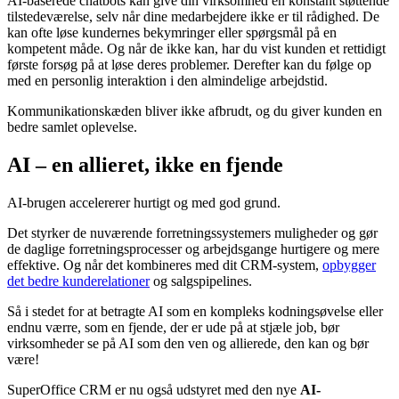
AI-baserede chatbots kan give din virksomhed en konstant støttende
tilstedeværelse, selv når dine medarbejdere ikke er til rådighed. De
kan ofte løse kundernes bekymringer eller spørgsmål på en
kompetent måde. Og når de ikke kan, har du vist kunden et rettidigt
første forsøg på at løse deres problemer. Derefter kan du følge op
med en personlig interaktion i den almindelige arbejdstid.
Kommunikationskæden bliver ikke afbrudt, og du giver kunden en
bedre samlet oplevelse.
AI – en allieret, ikke en fjende
AI-brugen accelererer hurtigt og med god grund.
Det styrker de nuværende forretningssystemers muligheder og gør
de daglige forretningsprocesser og arbejdsgange hurtigere og mere
effektive. Og når det kombineres med dit CRM-system,
opbygger
det bedre kunderelationer
og salgspipelines.
Så i stedet for at betragte AI som en kompleks kodningsøvelse eller
endnu værre, som en fjende, der er ude på at stjæle job, bør
virksomheder se på AI som den ven og allierede, den kan og bør
være!
SuperOffice CRM er nu også udstyret med den nye
AI-