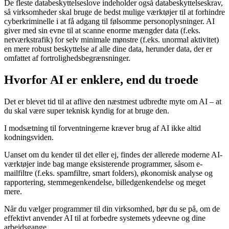
De fleste databeskyttelseslove indeholder også databeskyttelseskrav,
så virksomheder skal bruge de bedst mulige værktøjer til at forhindre
cyberkriminelle i at få adgang til følsomme personoplysninger. AI
giver med sin evne til at scanne enorme mængder data (f.eks.
netværkstrafik) for selv minimale mønstre (f.eks. unormal aktivitet)
en mere robust beskyttelse af alle dine data, herunder data, der er
omfattet af fortrolighedsbegrænsninger.
Hvorfor AI er enklere, end du troede
Det er blevet tid til at aflive den næstmest udbredte myte om AI – at
du skal være super teknisk kyndig for at bruge den.
I modsætning til forventningerne kræver brug af AI ikke altid
kodningsviden.
Uanset om du kender til det eller ej, findes der allerede moderne AI-
værktøjer inde bag mange eksisterende programmer, såsom e-
mailfiltre (f.eks. spamfiltre, smart folders), økonomisk analyse og
rapportering, stemmegenkendelse, billedgenkendelse og meget
mere.
Når du vælger programmer til din virksomhed, bør du se på, om de
effektivt anvender AI til at forbedre systemets ydeevne og dine
arbejdsgange.