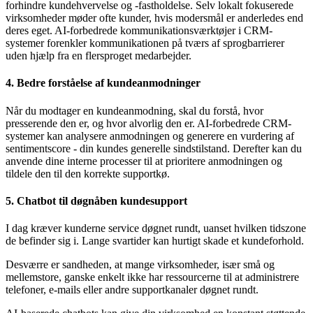
forhindre kundehvervelse og -fastholdelse. Selv lokalt fokuserede
virksomheder møder ofte kunder, hvis modersmål er anderledes end
deres eget. AI-forbedrede kommunikationsværktøjer i CRM-
systemer forenkler kommunikationen på tværs af sprogbarrierer
uden hjælp fra en flersproget medarbejder.
4. Bedre forståelse af kundeanmodninger
Når du modtager en kundeanmodning, skal du forstå, hvor
presserende den er, og hvor alvorlig den er. AI-forbedrede CRM-
systemer kan analysere anmodningen og generere en vurdering af
sentimentscore - din kundes generelle sindstilstand. Derefter kan du
anvende dine interne processer til at prioritere anmodningen og
tildele den til den korrekte supportkø.
5. Chatbot til døgnåben kundesupport
I dag kræver kunderne service døgnet rundt, uanset hvilken tidszone
de befinder sig i. Lange svartider kan hurtigt skade et kundeforhold.
Desværre er sandheden, at mange virksomheder, især små og
mellemstore, ganske enkelt ikke har ressourcerne til at administrere
telefoner, e-mails eller andre supportkanaler døgnet rundt.