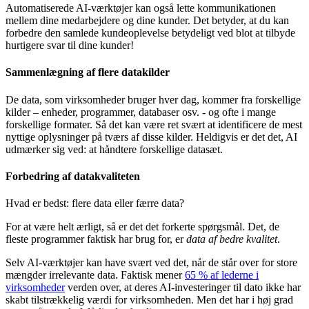
Automatiserede AI-værktøjer kan også lette kommunikationen
mellem dine medarbejdere og dine kunder. Det betyder, at du kan
forbedre den samlede kundeoplevelse betydeligt ved blot at tilbyde
hurtigere svar til dine kunder!
Sammenlægning af flere datakilder
De data, som virksomheder bruger hver dag, kommer fra forskellige
kilder – enheder, programmer, databaser osv. - og ofte i mange
forskellige formater. Så det kan være ret svært at identificere de mest
nyttige oplysninger på tværs af disse kilder. Heldigvis er det det, AI
udmærker sig ved: at håndtere forskellige datasæt.
Forbedring af datakvaliteten
Hvad er bedst: flere data eller færre data?
For at være helt ærligt, så er det det forkerte spørgsmål. Det, de
fleste programmer faktisk har brug for, er
data af bedre kvalitet
.
Selv AI-værktøjer kan have svært ved det, når de står over for store
mængder irrelevante data. Faktisk mener
65 % af lederne i
virksomheder
verden over, at deres AI-investeringer til dato ikke har
skabt tilstrækkelig værdi for virksomheden. Men det har i høj grad