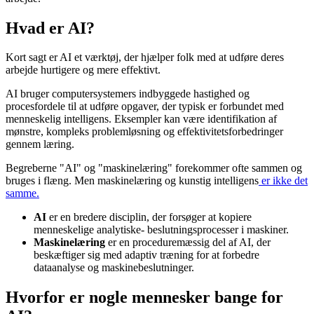
Hvad er AI?
Kort sagt er AI et værktøj, der hjælper folk med at udføre deres
arbejde hurtigere og mere effektivt.
AI bruger computersystemers indbyggede hastighed og
procesfordele til at udføre opgaver, der typisk er forbundet med
menneskelig intelligens. Eksempler kan være identifikation af
mønstre, kompleks problemløsning og effektivitetsforbedringer
gennem læring.
Begreberne "AI" og "maskinelæring" forekommer ofte sammen og
bruges i flæng. Men maskinelæring og kunstig intelligens
er ikke det
samme.
AI
er en bredere disciplin, der forsøger at kopiere
menneskelige analytiske- beslutningsprocesser i maskiner.
Maskinelæring
er en proceduremæssig del af AI, der
beskæftiger sig med adaptiv træning for at forbedre
dataanalyse og maskinebeslutninger.
Hvorfor er nogle mennesker bange for