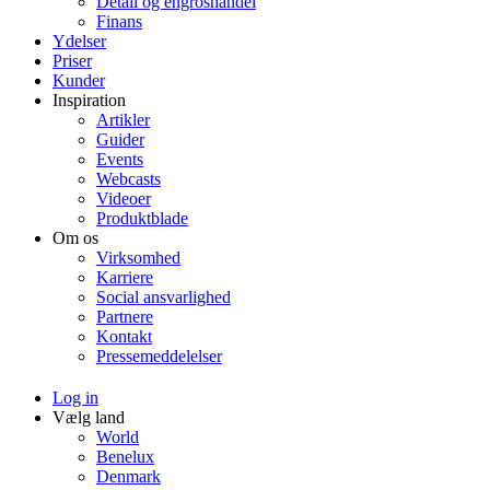
Detail og engroshandel
Finans
Ydelser
Priser
Kunder
Inspiration
Artikler
Guider
Events
Webcasts
Videoer
Produktblade
Om os
Virksomhed
Karriere
Social ansvarlighed
Partnere
Kontakt
Pressemeddelelser
Log in
Vælg land
World
Benelux
Denmark