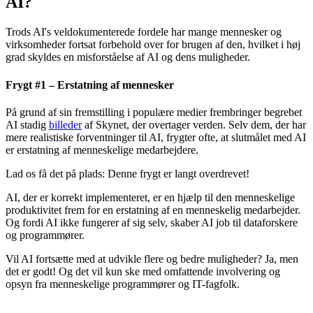
AI?
Trods AI's veldokumenterede fordele har mange mennesker og
virksomheder fortsat forbehold over for brugen af den, hvilket i høj
grad skyldes en misforståelse af AI og dens muligheder.
Frygt #1 – Erstatning af mennesker
På grund af sin fremstilling i populære medier frembringer begrebet
AI stadig
billeder
af Skynet, der overtager verden. Selv dem, der har
mere realistiske forventninger til AI, frygter ofte, at slutmålet med AI
er erstatning af menneskelige medarbejdere.
Lad os få det på plads: Denne frygt er langt overdrevet!
AI, der er korrekt implementeret, er en hjælp til den menneskelige
produktivitet frem for en erstatning af en menneskelig medarbejder.
Og fordi AI ikke fungerer af sig selv, skaber AI job til dataforskere
og programmører.
Vil AI fortsætte med at udvikle flere og bedre muligheder? Ja, men
det er godt! Og det vil kun ske med omfattende involvering og
opsyn fra menneskelige programmører og IT-fagfolk.