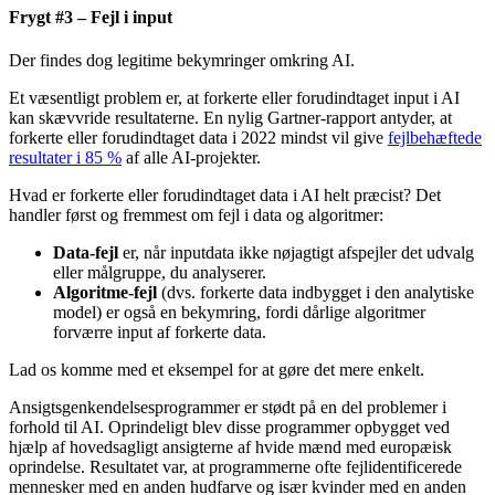
Frygt #3 – Fejl i input
Der findes dog legitime bekymringer omkring AI.
Et væsentligt problem er, at forkerte eller forudindtaget input i AI
kan skævvride resultaterne. En nylig Gartner-rapport antyder, at
forkerte eller forudindtaget data i 2022 mindst vil give
fejlbehæftede
resultater i 85 %
af alle AI-projekter.
Hvad er forkerte eller forudindtaget data i AI helt præcist? Det
handler først og fremmest om fejl i data og algoritmer:
Data-fejl
er, når inputdata ikke nøjagtigt afspejler det udvalg
eller målgruppe, du analyserer.
Algoritme-fejl
(dvs. forkerte data indbygget i den analytiske
model) er også en bekymring, fordi dårlige algoritmer
forværre input af forkerte data.
Lad os komme med et eksempel for at gøre det mere enkelt.
Ansigtsgenkendelsesprogrammer er stødt på en del problemer i
forhold til AI. Oprindeligt blev disse programmer opbygget ved
hjælp af hovedsagligt ansigterne af hvide mænd med europæisk
oprindelse. Resultatet var, at programmerne ofte fejlidentificerede
mennesker med en anden hudfarve og især kvinder med en anden