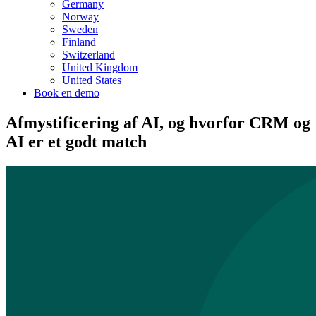
Germany
Norway
Sweden
Finland
Switzerland
United Kingdom
United States
Book en demo
Afmystificering af AI, og hvorfor CRM og
AI er et godt match