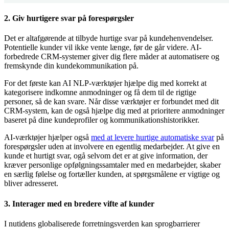
2. Giv hurtigere svar på forespørgsler
Det er altafgørende at tilbyde hurtige svar på kundehenvendelser.
Potentielle kunder vil ikke vente længe, før de går videre. AI-
forbedrede CRM-systemer giver dig flere måder at automatisere og
fremskynde din kundekommunikation på.
For det første kan AI NLP-værktøjer hjælpe dig med korrekt at
kategorisere indkomne anmodninger og få dem til de rigtige
personer, så de kan svare. Når disse værktøjer er forbundet med dit
CRM-system, kan de også hjælpe dig med at prioritere anmodninger
baseret på dine kundeprofiler og kommunikationshistorikker.
AI-værktøjer hjælper også
med at levere hurtige automatiske svar
på
forespørgsler uden at involvere en egentlig medarbejder. At give en
kunde et hurtigt svar, ogå selvom det er at give information, der
kræver personlige opfølgningssamtaler med en medarbejder, skaber
en særlig følelse og fortæller kunden, at spørgsmålene er vigtige og
bliver adresseret.
3. Interager med en bredere vifte af kunder
I nutidens globaliserede forretningsverden kan sprogbarrierer