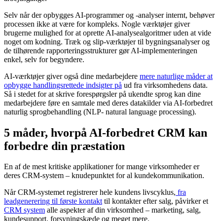
Selv når der opbygges AI-programmer og -analyser internt, behøver
processen ikke at være for kompleks. Nogle værktøjer giver
brugerne mulighed for at oprette AI-analysealgoritmer uden at vide
noget om kodning. Træk og slip-værktøjer til bygningsanalyser og
de tilhørende rapporteringsstrukturer gør AI-implementeringen
enkel, selv for begyndere.
AI-værktøjer giver også dine medarbejdere
mere naturlige måder at
opbygge handlingsrettede indsigter på
ud fra virksomhedens data.
Så i stedet for at skrive forespørgsler på ukendte sprog kan dine
medarbejdere føre en samtale med deres datakilder via AI-forbedret
naturlig sprogbehandling (NLP- natural language processing).
5 måder, hvorpå AI-forbedret CRM kan
forbedre din præstation
En af de mest kritiske applikationer for mange virksomheder er
deres CRM-system – knudepunktet for al kundekommunikation.
Når CRM-systemet registrerer hele kundens livscyklus,
fra
leadgenerering til første kontakt
til kontakter efter salg, påvirker et
CRM system
alle aspekter af din virksomhed – marketing, salg,
kundesupport, forsyningskæde og meget mere.