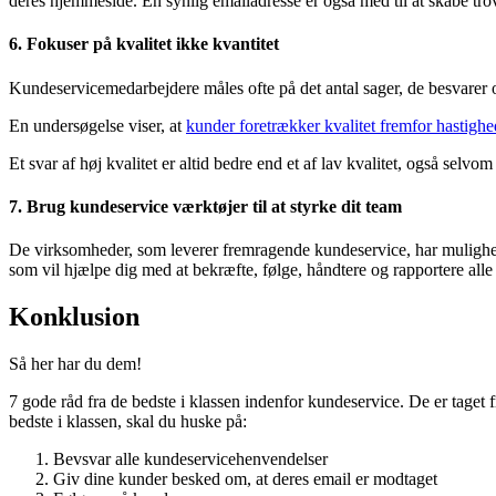
deres hjemmeside. En synlig emailadresse er også med til at skabe tro
6. Fokuser på kvalitet ikke kvantitet
Kundeservicemedarbejdere måles ofte på det antal sager, de besvarer og 
En undersøgelse viser, at
kunder foretrækker kvalitet fremfor hastighe
Et svar af høj kvalitet er altid bedre end et af lav kvalitet, også selvom
7. Brug kundeservice værktøjer til at styrke dit team
De virksomheder, som leverer fremragende kundeservice, har mulighed f
som vil hjælpe dig med at bekræfte, følge, håndtere og rapportere all
Konklusion
Så her har du dem!
7 gode råd fra de bedste i klassen indenfor kundeservice. De er taget 
bedste i klassen, skal du huske på:
Bevsvar alle kundeservicehenvendelser
Giv dine kunder besked om, at deres email er modtaget