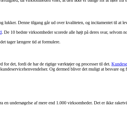
værdighed, da virksomheden viser, at den ikke er bange for at høre fra s
lukker. Denne tilgang går ud over kvaliteten, og incitamentet til at lever
d
. De 10 bedste virksomheder scorede alle højt på deres svar, selvom n
 det tager længere tid at formulere.
or det, fordi de har de rigtige værktøjer og processer til det.
Kundese
e kundeservicehenvendelser. Og dermed bliver det muligt at besvare og 
fra en undersøgelse af mere end 1.000 virksomheder. Det er ikke raketvi