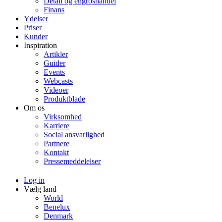
Detail og engroshandel
Finans
Ydelser
Priser
Kunder
Inspiration
Artikler
Guider
Events
Webcasts
Videoer
Produktblade
Om os
Virksomhed
Karriere
Social ansvarlighed
Partnere
Kontakt
Pressemeddelelser
Log in
Vælg land
World
Benelux
Denmark