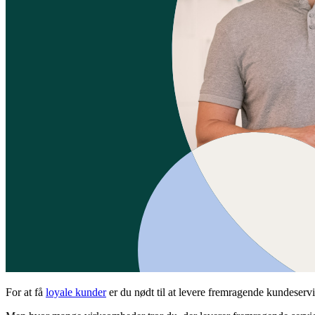
For at få
loyale kunder
er du nødt til at levere fremragende kundeservi