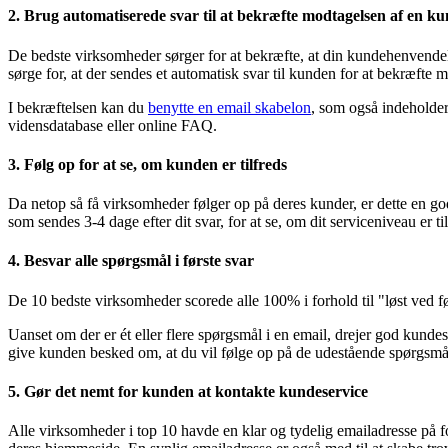
2. Brug automatiserede svar til at bekræfte modtagelsen af en k
De bedste virksomheder sørger for at bekræfte, at din kundehenvendels
sørge for, at der sendes et automatisk svar til kunden for at bekræfte 
I bekræftelsen kan du
benytte en email skabelon
, som også indeholder
vidensdatabase eller online FAQ.
3. Følg op for at se, om kunden er tilfreds
Da netop så få virksomheder følger op på deres kunder, er dette en g
som sendes 3-4 dage efter dit svar, for at se, om dit serviceniveau er til
4. Besvar alle spørgsmål i første svar
De 10 bedste virksomheder scorede alle 100% i forhold til "løst ved før
Uanset om der er ét eller flere spørgsmål i en email, drejer god kunde
give kunden besked om, at du vil følge op på de udestående spørgsmå
5. Gør det nemt for kunden at kontakte kundeservice
Alle virksomheder i top 10 havde en klar og tydelig emailadresse på 