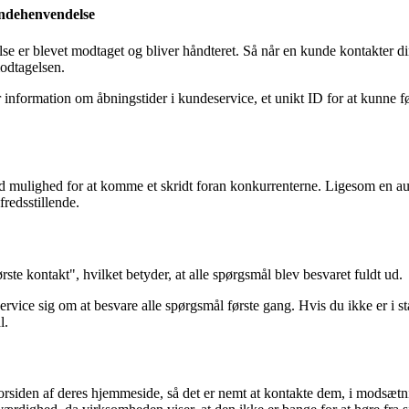
undehenvendelse
e er blevet modtaget og bliver håndteret. Så når en kunde kontakter di
modtagelsen.
 information om åbningstider i kundeservice, et unikt ID for at kunne fø
od mulighed for at komme et skridt foran konkurrenterne. Ligesom en a
fredsstillende.
ste kontakt", hvilket betyder, at alle spørgsmål blev besvaret fuldt ud.
service sig om at besvare alle spørgsmål første gang. Hvis du ikke er i 
l.
forsiden af deres hjemmeside, så det er nemt at kontakte dem, i modsæt