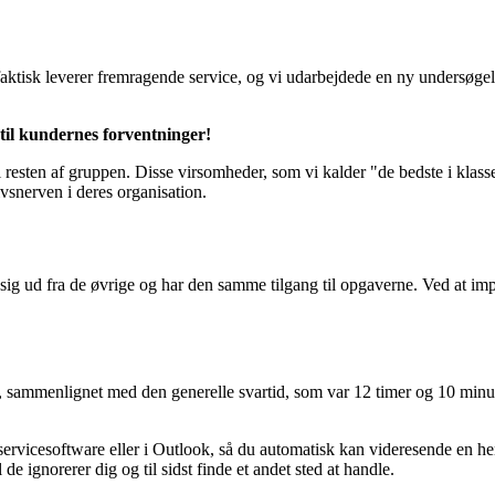
faktisk leverer fremragende service, og vi udarbejdede en ny undersøge
 til kundernes forventninger!
 resten af gruppen. Disse virsomheder, som vi kalder "de bedste i klass
vsnerven i deres organisation.
r sig ud fra de øvrige og har den samme tilgang til opgaverne. Ved at i
 sammenlignet med den generelle svartid, som var 12 timer og 10 minutte
eservicesoftware eller i Outlook, så du automatisk kan videresende en he
e ignorerer dig og til sidst finde et andet sted at handle.