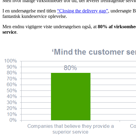
Men hvor mange virksomheder tror du, der leverer fremragende servi
I en undersøgelse med titlen
“Closing the delivery gap”
, undersøgte B
fantastisk kundeservice oplevelse.
Men endnu vigtigere viste undersøgelsen også, at
80% af virksomheder
service
.