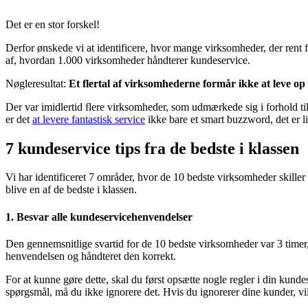
Det er en stor forskel!
Derfor ønskede vi at identificere, hvor mange virksomheder, der rent 
af, hvordan 1.000 virksomheder håndterer kundeservice.
Nøgleresultat:
Et flertal af virksomhederne formår ikke at leve op
Der var imidlertid flere virksomheder, som udmærkede sig i forhold til
er det
at levere fantastisk service
ikke bare et smart buzzword, det er li
7 kundeservice tips fra de bedste i klassen
Vi har identificeret 7 områder, hvor de 10 bedste virksomheder skille
blive en af de bedste i klassen.
1. Besvar alle kundeservicehenvendelser
Den gennemsnitlige svartid for de 10 bedste virksomheder var 3 timer,
henvendelsen og håndteret den korrekt.
For at kunne gøre dette, skal du først opsætte nogle regler i din kund
spørgsmål, må du ikke ignorere det. Hvis du ignorerer dine kunder, vil d