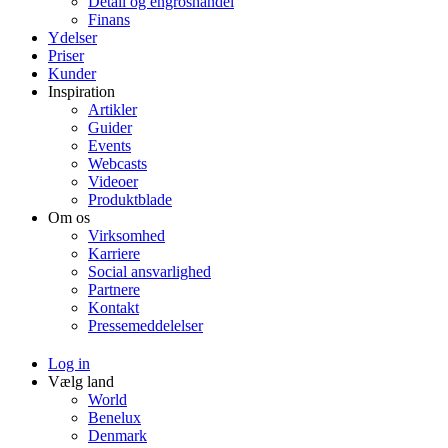
Detail og engroshandel
Finans
Ydelser
Priser
Kunder
Inspiration
Artikler
Guider
Events
Webcasts
Videoer
Produktblade
Om os
Virksomhed
Karriere
Social ansvarlighed
Partnere
Kontakt
Pressemeddelelser
Log in
Vælg land
World
Benelux
Denmark