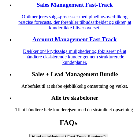
Sales Management Fast-Track
Optimér jeres salgs-processer med pipeline-overblik og
præcise forecasts, der forenkler tilbudsarbejdet og sikrer, at
kunder ikke bliver overset.
Account Management Fast-Track
Dækker op/ krydssalgs-muligheder og fokuserer på at
håndtere eksisterende kunder gennem strukturerede
kundeplaner.
Sales + Lead Management Bundle
Anbefalet til at skabe øjeblikkelig omsætning og vækst.
Alle tre skabeloner
Til at håndtere hele kunderejsen med én strømlinet opsætning.
FAQs
Hvad er inkluderet i Fast-Track Services?