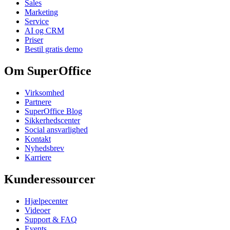
Sales
Marketing
Service
AI og CRM
Priser
Bestil gratis demo
Om SuperOffice
Virksomhed
Partnere
SuperOffice Blog
Sikkerhedscenter
Social ansvarlighed
Kontakt
Nyhedsbrev
Karriere
Kunderessourcer
Hjælpecenter
Videoer
Support & FAQ
Events