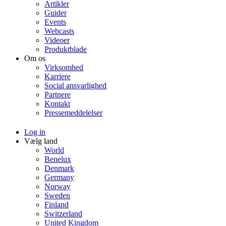
Artikler
Guider
Events
Webcasts
Videoer
Produktblade
Om os
Virksomhed
Karriere
Social ansvarlighed
Partnere
Kontakt
Pressemeddelelser
Log in
Vælg land
World
Benelux
Denmark
Germany
Norway
Sweden
Finland
Switzerland
United Kingdom