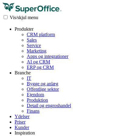
Vis/skjul menu
Produkter
CRM platform
Sales
Service
Marketing
Apps og integrationer
AI og CRM
ERP og CRM
Branche
IT
Bygge og anlæg
Offentlige sektor
Ejendom
Produktion
Detail og engroshandel
Finans
Ydelser
Priser
Kunder
Inspiration