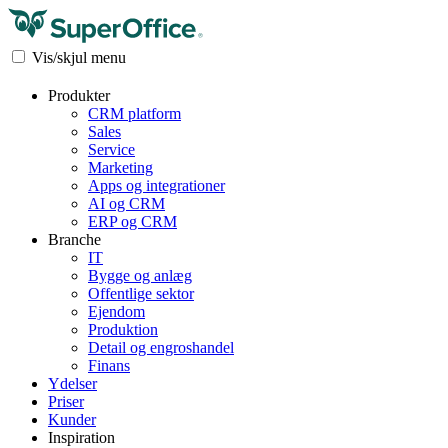
Vis/skjul menu
Produkter
CRM platform
Sales
Service
Marketing
Apps og integrationer
AI og CRM
ERP og CRM
Branche
IT
Bygge og anlæg
Offentlige sektor
Ejendom
Produktion
Detail og engroshandel
Finans
Ydelser
Priser
Kunder
Inspiration