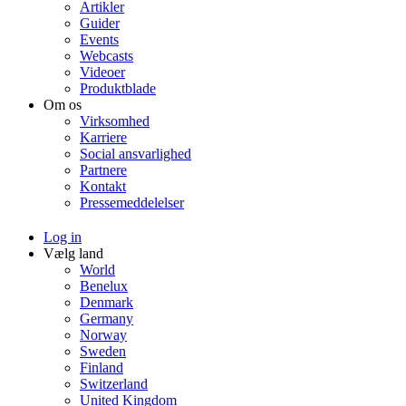
Artikler
Guider
Events
Webcasts
Videoer
Produktblade
Om os
Virksomhed
Karriere
Social ansvarlighed
Partnere
Kontakt
Pressemeddelelser
Log in
Vælg land
World
Benelux
Denmark
Germany
Norway
Sweden
Finland
Switzerland
United Kingdom