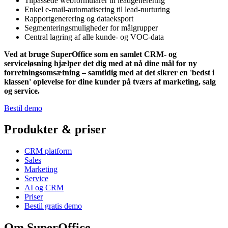
Tilpassede webformularer til leadgenerering
Enkel e-mail-automatisering til lead-nurturing
Rapportgenerering og dataeksport
Segmenteringsmuligheder for målgrupper
Central lagring af alle kunde- og VOC-data
Ved at bruge SuperOffice som en samlet CRM- og
serviceløsning hjælper det dig med at nå dine mål for ny
forretningsomsætning – samtidig med at det sikrer en 'bedst i
klassen' oplevelse for dine kunder på tværs af marketing, salg
og service.
Bestil demo
Produkter & priser
CRM platform
Sales
Marketing
Service
AI og CRM
Priser
Bestil gratis demo
Om SuperOffice