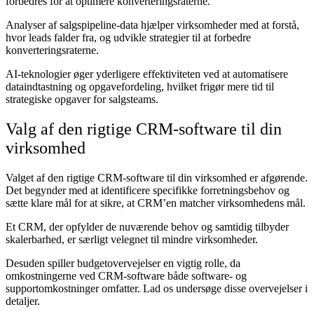
forbedres for at optimere konverteringsraterne.
Analyser af salgspipeline-data hjælper virksomheder med at forstå,
hvor leads falder fra, og udvikle strategier til at forbedre
konverteringsraterne.
AI-teknologier øger yderligere effektiviteten ved at automatisere
dataindtastning og opgavefordeling, hvilket frigør mere tid til
strategiske opgaver for salgsteams.
Valg af den rigtige CRM-software til din
virksomhed
Valget af den rigtige CRM-software til din virksomhed er afgørende.
Det begynder med at identificere specifikke forretningsbehov og
sætte klare mål for at sikre, at CRM’en matcher virksomhedens mål.
Et CRM, der opfylder de nuværende behov og samtidig tilbyder
skalerbarhed, er særligt velegnet til mindre virksomheder.
Desuden spiller budgetovervejelser en vigtig rolle, da
omkostningerne ved CRM-software både software- og
supportomkostninger omfatter. Lad os undersøge disse overvejelser i
detaljer.