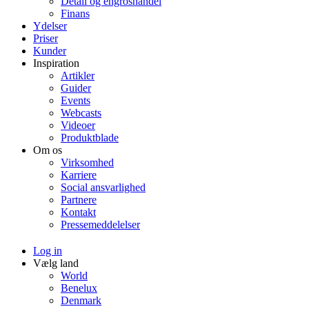
Detail og engroshandel
Finans
Ydelser
Priser
Kunder
Inspiration
Artikler
Guider
Events
Webcasts
Videoer
Produktblade
Om os
Virksomhed
Karriere
Social ansvarlighed
Partnere
Kontakt
Pressemeddelelser
Log in
Vælg land
World
Benelux
Denmark