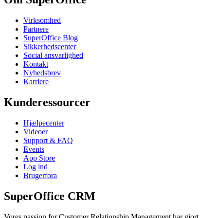
Virksomhed
Partnere
SuperOffice Blog
Sikkerhedscenter
Social ansvarlighed
Kontakt
Nyhedsbrev
Karriere
Kunderessourcer
Hjælpecenter
Videoer
Support & FAQ
Events
App Store
Log ind
Brugerfora
SuperOffice CRM
Vores passion for Customer Relationship Management har gjort