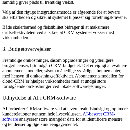
samtidig giver plads til fremtidig vækst.
Valg af den rigtige integrationsmetode er afgørende for at bevare
skalerbarheden og sikre, at systemet tilpasser sig forretningskravene.
Både skalerbarhed og fleksibilitet bidrager til at maksimere
driftseffektiviteten ved at sikre, at CRM-systemet vokser med
virksomheden.
3. Budgetovervejelser
Fremtidige omkostninger, såsom opgraderinger og yderligere
brugerlicenser, bør indgå i CRM-budgettet. Det er vigtigt at evaluere
abonnementsmodeller, såsom månedlige vs. årlige abonnementer,
med hensyn til omkostningseffektivitet. Abonnementsmodellen for
cloud-CRM’er hjælper virksomheder med at undgå store
forudgående omkostninger ved lokale softwareløsninger.
Udnyttelse af AI i CRM-software
AI forbedrer CRM-software ved at levere realtidsindsigt og optimere
kunderelationer gennem hele livscyklussen.
AI-baseret CRM-
software
analyserer store mængder data for at identificere mønstre
og tendenser og øge kundeengagementet.