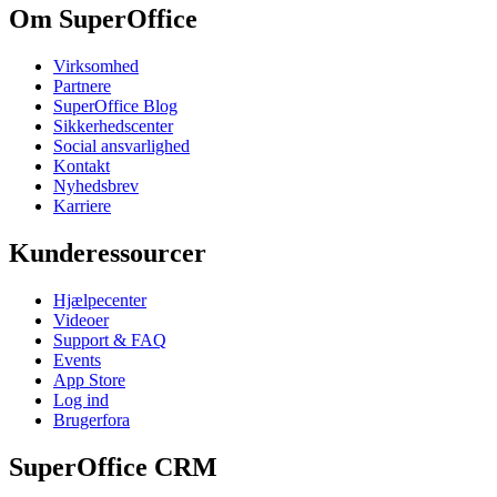
Om SuperOffice
Virksomhed
Partnere
SuperOffice Blog
Sikkerhedscenter
Social ansvarlighed
Kontakt
Nyhedsbrev
Karriere
Kunderessourcer
Hjælpecenter
Videoer
Support & FAQ
Events
App Store
Log ind
Brugerfora
SuperOffice CRM