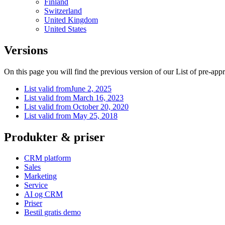
Finland
Switzerland
United Kingdom
United States
Versions
On this page you will find the previous version of our List of pre-app
List valid fromJune 2, 2025
List valid from March 16, 2023
List valid from October 20, 2020
List valid from May 25, 2018
Produkter & priser
CRM platform
Sales
Marketing
Service
AI og CRM
Priser
Bestil gratis demo