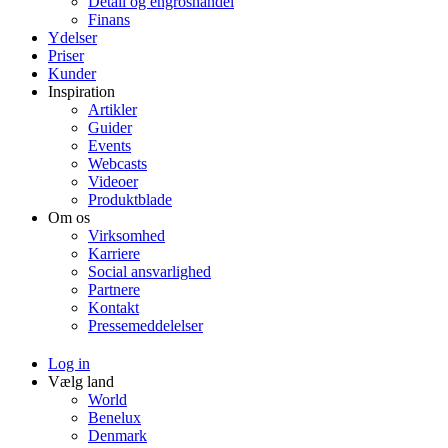
Detail og engroshandel
Finans
Ydelser
Priser
Kunder
Inspiration
Artikler
Guider
Events
Webcasts
Videoer
Produktblade
Om os
Virksomhed
Karriere
Social ansvarlighed
Partnere
Kontakt
Pressemeddelelser
Log in
Vælg land
World
Benelux
Denmark