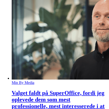
Min By Media
Valget faldt på SuperOffice, fordi jeg
oplevede dem som mest
professionelle, mest interesserede i at