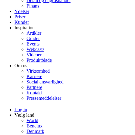
Detail og engroshandel
Finans
Ydelser
Priser
Kunder
Inspiration
Artikler
Guider
Events
Webcasts
Videoer
Produktblade
Om os
Virksomhed
Karriere
Social ansvarlighed
Partnere
Kontakt
Pressemeddelelser
Log in
Vælg land
World
Benelux
Denmark