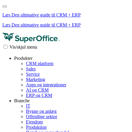
Læs Den ultimative guide til CRM + ERP
Læs Den ultimative guide til CRM + ERP
Vis/skjul menu
Produkter
CRM platform
Sales
Service
Marketing
Apps og integrationer
AI og CRM
ERP og CRM
Branche
IT
Bygge og anlæg
Offentlige sektor
Ejendom
Produktion