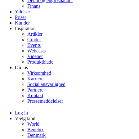
Detail og engroshandel
Finans
Ydelser
Priser
Kunder
Inspiration
Artikler
Guider
Events
Webcasts
Videoer
Produktblade
Om os
Virksomhed
Karriere
Social ansvarlighed
Partnere
Kontakt
Pressemeddelelser
Log in
Vælg land
World
Benelux
Denmark