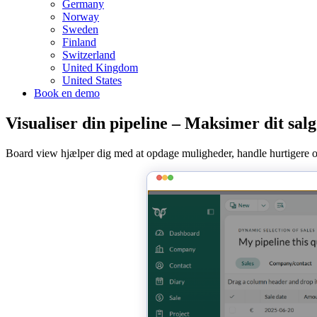
Germany
Norway
Sweden
Finland
Switzerland
United Kingdom
United States
Book en demo
Visualiser din pipeline – Maksimer dit salg
Board view hjælper dig med at opdage muligheder, handle hurtigere o