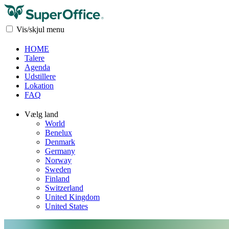
Vis/skjul menu
HOME
Talere
Agenda
Udstillere
Lokation
FAQ
Vælg land
World
Benelux
Denmark
Germany
Norway
Sweden
Finland
Switzerland
United Kingdom
United States