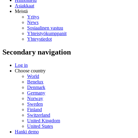
Hinnoittelu
Asiakkaat
Meistä
Yritys
News
Sosiaalinen vastuu
Yhteistyökumppanit
Yhteystiedot
Secondary navigation
Log in
Choose country
World
Benelux
Denmark
Germany
Norway
Sweden
Finland
Switzerland
United Kingdom
United States
Hanki demo