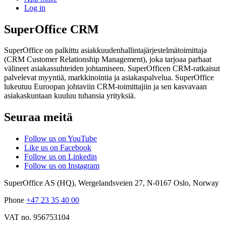
Log in
SuperOffice CRM
SuperOffice on palkittu asiakkuudenhallintajärjestelmätoimittaja
(CRM Customer Relationship Management), joka tarjoaa parhaat
välineet asiakassuhteiden johtamiseen. SuperOfficen CRM-ratkaisut
palvelevat myyntiä, markkinointia ja asiakaspalvelua. SuperOffice
lukeutuu Euroopan johtaviin CRM-toimittajiin ja sen kasvavaan
asiakaskuntaan kuuluu tuhansia yrityksiä.
Seuraa meitä
Follow us on YouTube
Like us on Facebook
Follow us on Linkedin
Follow us on Instagram
SuperOffice AS (HQ)
,
Wergelandsveien 27
,
N-0167
Oslo
,
Norway
Phone
+47 23 35 40 00
VAT no. 956753104