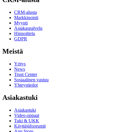
CRM-alusta
Markkinointi
Myynti
Asiakaspalvelu
Hinnoittelu
GDPR
Meistä
Yritys
News
Trust Center
Sosiaalinen vastuu
Yhteystiedot
Asiakastuki
Asiakastuki
Video-oppaat
Tuki & UKK
Käyttäjäfoorumit
App Store