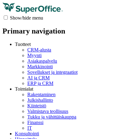
Show/hide menu
Primary navigation
Tuotteet
CRM-alusta
Myynti
Asiakaspalvelu
Markkinointi
Sovellukset ja integraatiot
AI ja CRM
ERP ja CRM
Toimialat
Rakentaminen
Julkishallinto
Kiinteistö
Valmistava teollisuus
Tukku ja vähittäiskauppa
Finanssi
IT
Konsultointi