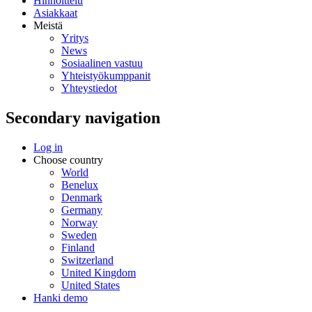
Hinnoittelu
Asiakkaat
Meistä
Yritys
News
Sosiaalinen vastuu
Yhteistyökumppanit
Yhteystiedot
Secondary navigation
Log in
Choose country
World
Benelux
Denmark
Germany
Norway
Sweden
Finland
Switzerland
United Kingdom
United States
Hanki demo