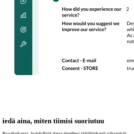
iedä aina, miten tiimisi suoriutuu
Reaaliaikaista, hyödyllistä dataa tiimillesi räätälöidyistä näkymistä: