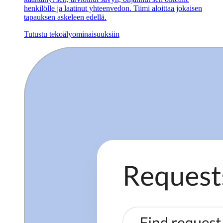
henkilölle ja laatinut yhteenvedon. Tiimi aloittaa jokaisen
tapauksen askeleen edellä.
Tutustu tekoälyominaisuuksiin