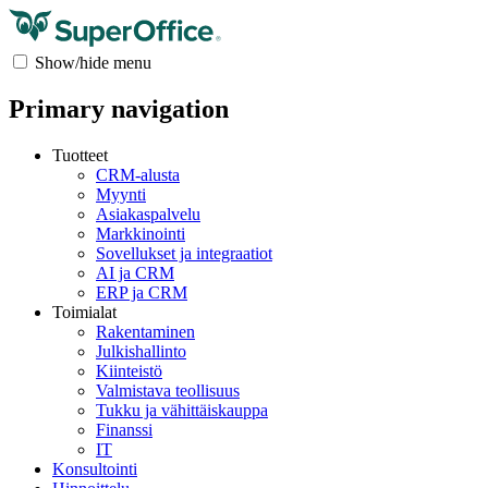
Show/hide menu
Primary navigation
Tuotteet
CRM-alusta
Myynti
Asiakaspalvelu
Markkinointi
Sovellukset ja integraatiot
AI ja CRM
ERP ja CRM
Toimialat
Rakentaminen
Julkishallinto
Kiinteistö
Valmistava teollisuus
Tukku ja vähittäiskauppa
Finanssi
IT
Konsultointi