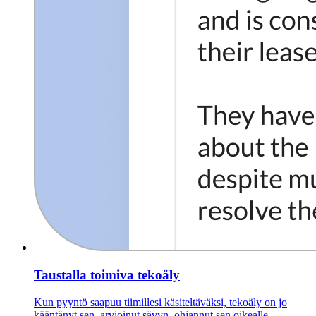
Taustalla toimiva tekoäly
Kun pyyntö saapuu tiimillesi käsiteltäväksi, tekoäly on jo
kääntänyt sen, arvioinut sävyn, ohjannut sen oikealle