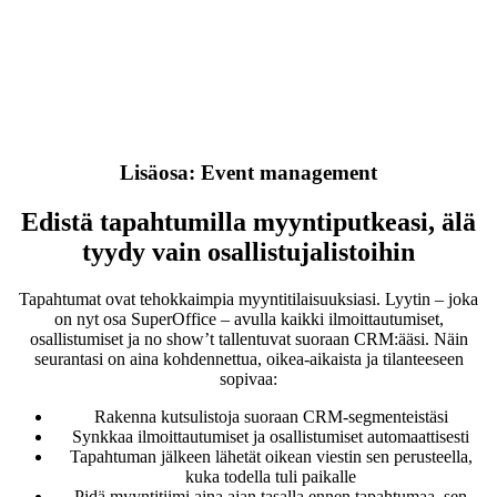
Lisäosa: Event management
Edistä tapahtumilla myyntiputkeasi, älä
tyydy vain osallistujalistoihin
Tapahtumat ovat tehokkaimpia myyntitilaisuuksiasi. Lyytin – joka
on nyt osa SuperOffice – avulla kaikki ilmoittautumiset,
osallistumiset ja no show’t tallentuvat suoraan CRM:ääsi. Näin
seurantasi on aina kohdennettua, oikea-aikaista ja tilanteeseen
sopivaa:
Rakenna kutsulistoja suoraan CRM-segmenteistäsi
Synkkaa ilmoittautumiset ja osallistumiset automaattisesti
Tapahtuman jälkeen lähetät oikean viestin sen perusteella,
kuka todella tuli paikalle
Pidä myyntitiimi aina ajan tasalla ennen tapahtumaa, sen