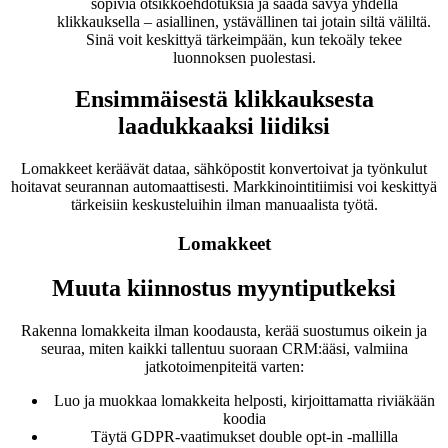
sopivia otsikkoehdotuksia ja säädä sävyä yhdellä
klikkauksella – asiallinen, ystävällinen tai jotain siltä väliltä.
Sinä voit keskittyä tärkeimpään, kun tekoäly tekee
luonnoksen puolestasi.
Ensimmäisestä klikkauksesta
laadukkaaksi liidiksi
Lomakkeet keräävät dataa, sähköpostit konvertoivat ja työnkulut
hoitavat seurannan automaattisesti. Markkinointitiimisi voi keskittyä
tärkeisiin keskusteluihin ilman manuaalista työtä.
Lomakkeet
Muuta kiinnostus myyntiputkeksi
Rakenna lomakkeita ilman koodausta, kerää suostumus oikein ja
seuraa, miten kaikki tallentuu suoraan CRM:ääsi, valmiina
jatkotoimenpiteitä varten:
Luo ja muokkaa lomakkeita helposti, kirjoittamatta riviäkään
koodia
Täytä GDPR-vaatimukset double opt-in -mallilla