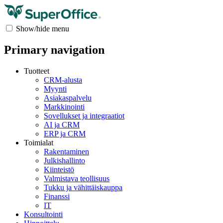
Show/hide menu
Primary navigation
Tuotteet
CRM-alusta
Myynti
Asiakaspalvelu
Markkinointi
Sovellukset ja integraatiot
AI ja CRM
ERP ja CRM
Toimialat
Rakentaminen
Julkishallinto
Kiinteistö
Valmistava teollisuus
Tukku ja vähittäiskauppa
Finanssi
IT
Konsultointi