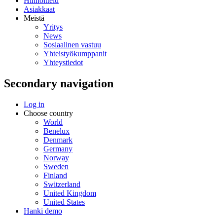
Hinnoittelu
Asiakkaat
Meistä
Yritys
News
Sosiaalinen vastuu
Yhteistyökumppanit
Yhteystiedot
Secondary navigation
Log in
Choose country
World
Benelux
Denmark
Germany
Norway
Sweden
Finland
Switzerland
United Kingdom
United States
Hanki demo