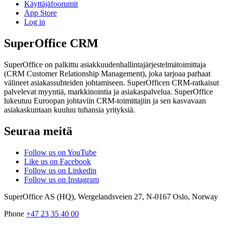
Käyttäjäfoorumit
App Store
Log in
SuperOffice CRM
SuperOffice on palkittu asiakkuudenhallintajärjestelmätoimittaja
(CRM Customer Relationship Management), joka tarjoaa parhaat
välineet asiakassuhteiden johtamiseen. SuperOfficen CRM-ratkaisut
palvelevat myyntiä, markkinointia ja asiakaspalvelua. SuperOffice
lukeutuu Euroopan johtaviin CRM-toimittajiin ja sen kasvavaan
asiakaskuntaan kuuluu tuhansia yrityksiä.
Seuraa meitä
Follow us on YouTube
Like us on Facebook
Follow us on Linkedin
Follow us on Instagram
SuperOffice AS (HQ)
,
Wergelandsveien 27
,
N-0167
Oslo
,
Norway
Phone
+47 23 35 40 00