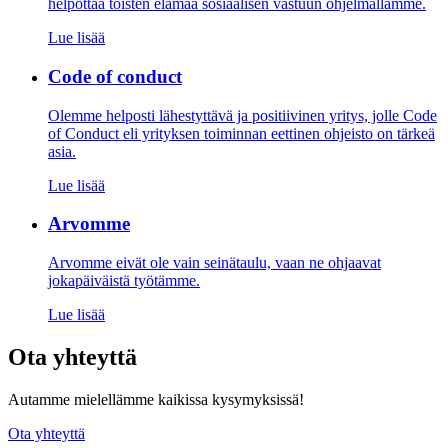
helpottaa toisten elämää sosiaalisen vastuun ohjelmallamme.
Lue lisää
Code of conduct
Olemme helposti lähestyttävä ja positiivinen yritys, jolle Code
of Conduct eli yrityksen toiminnan eettinen ohjeisto on tärkeä
asia.
Lue lisää
Arvomme
Arvomme eivät ole vain seinätaulu, vaan ne ohjaavat
jokapäiväistä työtämme.
Lue lisää
Ota yhteyttä
Autamme mielellämme kaikissa kysymyksissä!
Ota yhteyttä