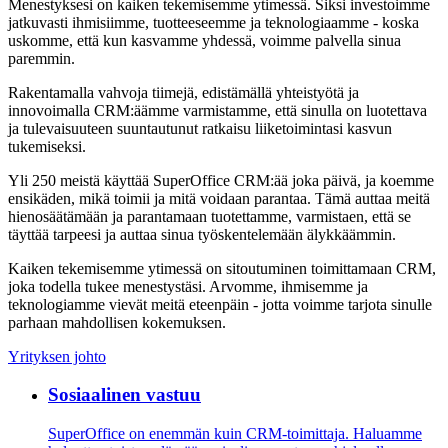
Menestyksesi on kaiken tekemisemme ytimessä. Siksi investoimme
jatkuvasti ihmisiimme, tuotteeseemme ja teknologiaamme - koska
uskomme, että kun kasvamme yhdessä, voimme palvella sinua
paremmin.
Rakentamalla vahvoja tiimejä, edistämällä yhteistyötä ja
innovoimalla CRM:äämme varmistamme, että sinulla on luotettava
ja tulevaisuuteen suuntautunut ratkaisu liiketoimintasi kasvun
tukemiseksi.
Yli 250 meistä käyttää SuperOffice CRM:ää joka päivä, ja koemme
ensikäden, mikä toimii ja mitä voidaan parantaa. Tämä auttaa meitä
hienosäätämään ja parantamaan tuotettamme, varmistaen, että se
täyttää tarpeesi ja auttaa sinua työskentelemään älykkäämmin.
Kaiken tekemisemme ytimessä on sitoutuminen toimittamaan CRM,
joka todella tukee menestystäsi. Arvomme, ihmisemme ja
teknologiamme vievät meitä eteenpäin - jotta voimme tarjota sinulle
parhaan mahdollisen kokemuksen.
Yrityksen johto
Sosiaalinen vastuu
SuperOffice on enemmän kuin CRM-toimittaja. Haluamme