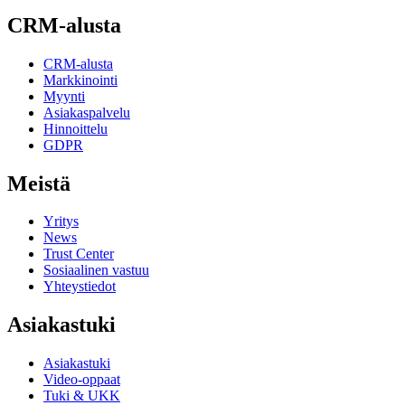
CRM-alusta
CRM-alusta
Markkinointi
Myynti
Asiakaspalvelu
Hinnoittelu
GDPR
Meistä
Yritys
News
Trust Center
Sosiaalinen vastuu
Yhteystiedot
Asiakastuki
Asiakastuki
Video-oppaat
Tuki & UKK