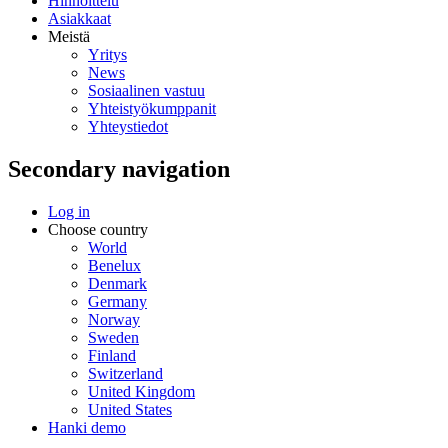
Hinnoittelu
Asiakkaat
Meistä
Yritys
News
Sosiaalinen vastuu
Yhteistyökumppanit
Yhteystiedot
Secondary navigation
Log in
Choose country
World
Benelux
Denmark
Germany
Norway
Sweden
Finland
Switzerland
United Kingdom
United States
Hanki demo