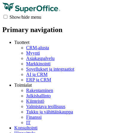
Show/hide menu
Primary navigation
Tuotteet
CRM-alusta
Myynti
Asiakaspalvelu
Markkinointi
Sovellukset ja integraatiot
AI ja CRM
ERP ja CRM
Toimialat
Rakentaminen
Julkishallinto
Kiinteistö
Valmistava teollisuus
Tukku ja vähittäiskauppa
Finanssi
IT
Konsultointi