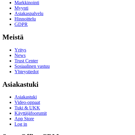
Markkinointi
Myynti
Asiakaspalvelu
Hinnoittelu
GDPR
Meistä
Yritys
News
Trust Center
Sosiaalinen vastuu
Yhteystiedot
Asiakastuki
Asiakastuki
Video-oppaat
Tuki & UKK
Käyttäjäfoorumit
App Store
Log in