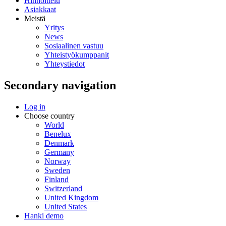
Hinnoittelu
Asiakkaat
Meistä
Yritys
News
Sosiaalinen vastuu
Yhteistyökumppanit
Yhteystiedot
Secondary navigation
Log in
Choose country
World
Benelux
Denmark
Germany
Norway
Sweden
Finland
Switzerland
United Kingdom
United States
Hanki demo