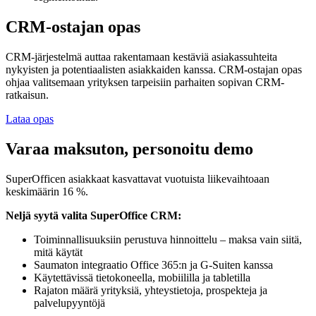
CRM-ostajan opas
CRM-järjestelmä auttaa rakentamaan kestäviä asiakassuhteita
nykyisten ja potentiaalisten asiakkaiden kanssa. CRM-ostajan opas
ohjaa valitsemaan yrityksen tarpeisiin parhaiten sopivan CRM-
ratkaisun.
Lataa opas
Varaa maksuton, personoitu demo
SuperOfficen asiakkaat kasvattavat vuotuista liikevaihtoaan
keskimäärin 16 %.
Neljä syytä valita SuperOffice CRM:
Toiminnallisuuksiin perustuva hinnoittelu – maksa vain siitä,
mitä käytät
Saumaton integraatio Office 365:n ja G-Suiten kanssa
Käytettävissä tietokoneella, mobiililla ja tabletilla
Rajaton määrä yrityksiä, yhteystietoja, prospekteja ja
palvelupyyntöjä