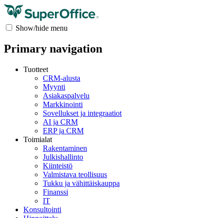
Show/hide menu
Primary navigation
Tuotteet
CRM-alusta
Myynti
Asiakaspalvelu
Markkinointi
Sovellukset ja integraatiot
AI ja CRM
ERP ja CRM
Toimialat
Rakentaminen
Julkishallinto
Kiinteistö
Valmistava teollisuus
Tukku ja vähittäiskauppa
Finanssi
IT
Konsultointi