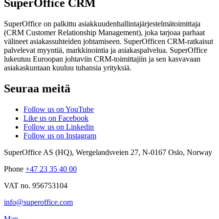
SuperOffice CRM
SuperOffice on palkittu asiakkuudenhallintajärjestelmätoimittaja
(CRM Customer Relationship Management), joka tarjoaa parhaat
välineet asiakassuhteiden johtamiseen. SuperOfficen CRM-ratkaisut
palvelevat myyntiä, markkinointia ja asiakaspalvelua. SuperOffice
lukeutuu Euroopan johtaviin CRM-toimittajiin ja sen kasvavaan
asiakaskuntaan kuuluu tuhansia yrityksiä.
Seuraa meitä
Follow us on YouTube
Like us on Facebook
Follow us on Linkedin
Follow us on Instagram
SuperOffice AS (HQ)
,
Wergelandsveien 27
,
N-0167
Oslo
,
Norway
Phone
+47 23 35 40 00
VAT no. 956753104
info@superoffice.com
Map