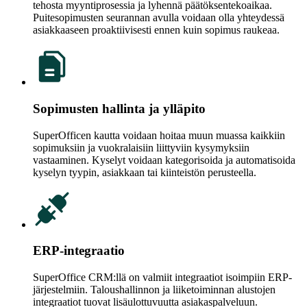
tehosta myyntiprosessia ja lyhennä päätöksentekoaikaa.
Puitesopimusten seurannan avulla voidaan olla yhteydessä
asiakkaaseen proaktiivisesti ennen kuin sopimus raukeaa.
Sopimusten hallinta ja ylläpito
SuperOfficen kautta voidaan hoitaa muun muassa kaikkiin
sopimuksiin ja vuokralaisiin liittyviin kysymyksiin
vastaaminen. Kyselyt voidaan kategorisoida ja automatisoida
kyselyn tyypin, asiakkaan tai kiinteistön perusteella.
ERP-integraatio
SuperOffice CRM:llä on valmiit integraatiot isoimpiin ERP-
järjestelmiin. Taloushallinnon ja liiketoiminnan alustojen
integraatiot tuovat lisäulottuvuutta asiakaspalveluun.