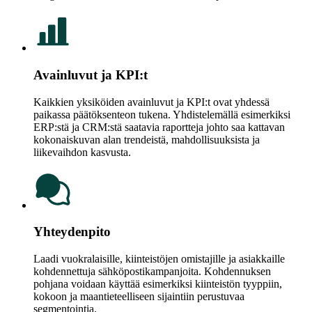
Avainluvut ja KPI:t
Kaikkien yksiköiden avainluvut ja KPI:t ovat yhdessä
paikassa päätöksenteon tukena. Yhdistelemällä esimerkiksi
ERP:stä ja CRM:stä saatavia raportteja johto saa kattavan
kokonaiskuvan alan trendeistä, mahdollisuuksista ja
liikevaihdon kasvusta.
Yhteydenpito
Laadi vuokralaisille, kiinteistöjen omistajille ja asiakkaille
kohdennettuja sähköpostikampanjoita. Kohdennuksen
pohjana voidaan käyttää esimerkiksi kiinteistön tyyppiin,
kokoon ja maantieteelliseen sijaintiin perustuvaa
segmentointia.