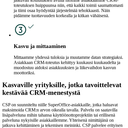
jatkuvan koulutuksen avulla hiomme asiakkaamme CRM-
toteutuksen huippuunsa niin, että kaikki toimii saumattomasti
ja tiimi osaa hyödyntää järjestelmää tehokkaasti. Näin
pidämme tuottavuuden korkealla ja kitkan vähäisenä.
Kasvu ja mittaaminen
Mittaamme yhdessä tuloksia ja muutamme datan strategiaksi.
Asiakkaan CRM-toteutus kehittyy kuukausi kuukaudelta ja
muodostuu aidoksi asiakkuuksien ja liikevaihdon kasvun
moottoriksi.
Kasvaville yrityksille, jotka tavoittelevat
kestävää CRM-menestystä
CSP on suunniteltu niille SuperOffice-asiakkaille, jotka haluavat
maksimoida CRM:n arvon oikealla tavalla. Palvelu on saatavilla
lisäpalveluna mihin tahansa käyttöönottoprojektiin tai erillisenä
palveluna nykyisille asiakkaillemme. Yhteisenä nimittäjänä on
jatkuva kehittäminen ja tekemisen meininki. CSP palvelee erityisen