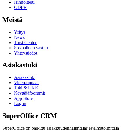
Hinnoittelu
GDPR
Meistä
Yritys
News
Trust Center
Sosiaalinen vastuu
Yhteystiedot
Asiakastuki
Asiakastuki
Video-oppaat
Tuki & UKK
Käyttäjäfoorumit
App Store
Log in
SuperOffice CRM
SuperOffice on palkittu asiakkuudenhallintajärjestelmätoimittaja