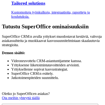
Tailored solutions
Kustomoituja työnkulkuja, integraatioita, raportteja ja
koulutuksia.
Tutustu SuperOffice ominaisuuksiin
SuperOffice CRM:n avulla yritykset muodostavat kestäviä, vahvoja
asiakassuhteita ja muokkaavat kasvusuunnitelmistaan skaalautuvia
strategioita.
Demon sisältö:
Videoneuvottelu CRM-asiantuntijamme kanssa.
Yrityksenne liiketoimintatavoitteiden arviointi.
Yrityksellenne sopivat kasvustrategiat.
SuperOffice CRM:n esittely.
Jatkotoimenpiteiden suunnittelu.
Oletko jo SuperOfficen asiakas?
Ota meihin yhteyttä täällä