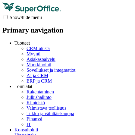
Show/hide menu
Primary navigation
Tuotteet
CRM-alusta
Myynti
Asiakaspalvelu
Markkinointi
Sovellukset ja integraatiot
AI ja CRM
ERP ja CRM
Toimialat
Rakentaminen
Julkishallinto
Kiinteistö
Valmistava teollisuus
Tukku ja vähittäiskauppa
Finanssi
IT
Konsultointi