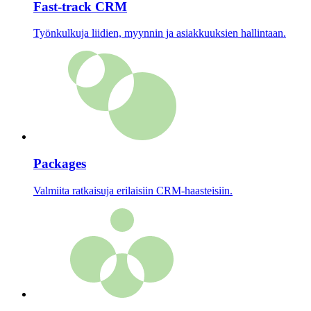
Fast-track CRM
Työnkulkuja liidien, myynnin ja asiakkuuksien hallintaan.
Packages
Valmiita ratkaisuja erilaisiin CRM-haasteisiin.