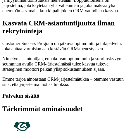
ja myyntimahdollisuuksia menetetään. Lopputuloksena on
järjestelmä, jota käytetään yhä vähemmän ja joka maksaa yhä
enemmän – samalla kun kilpailijoiden CRM vauhdittaa kasvua.
Kasvata CRM-asiantuntijuutta ilman
rekrytointeja
Customer Success Program on jatkuva optimointi- ja tukipalvelu,
joka auttaa varmistamaan kestävän CRM-menestyksen.
Nimetyn asiantuntijan, ennakoivan optimoinnin ja suorituskyvyn
seurannan avulla CRM-järjestelmästä tulee kasvua tukeva
strateginen moottori pelkän ylläpitokustannuksen sijaan.
Emme tarjoa ainoastaan CRM-järjestelmätukea – otamme vastuun
siitä, että järjestelmä tuottaa tuloksia.
Palvelun sisältö
Tärkeimmät ominaisuudet