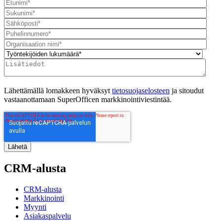
Lähettämällä lomakkeen hyväksyt
tietosuojaselosteen
ja sitoudut
vastaanottamaan SuperOfficen markkinointiviestintää.
CRM-alusta
CRM-alusta
Markkinointi
Myynti
Asiakaspalvelu