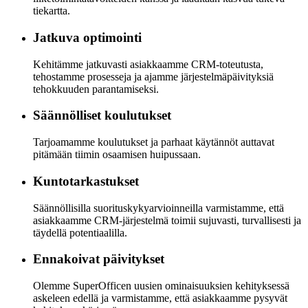
tiekartta.
Jatkuva optimointi
Kehitämme jatkuvasti asiakkaamme CRM-toteutusta,
tehostamme prosesseja ja ajamme järjestelmäpäivityksiä
tehokkuuden parantamiseksi.
Säännölliset koulutukset
Tarjoamamme koulutukset ja parhaat käytännöt auttavat
pitämään tiimin osaamisen huipussaan.
Kuntotarkastukset
Säännöllisilla suorituskykyarvioinneilla varmistamme, että
asiakkaamme CRM-järjestelmä toimii sujuvasti, turvallisesti ja
täydellä potentiaalilla.
Ennakoivat päivitykset
Olemme SuperOfficen uusien ominaisuuksien kehityksessä
askeleen edellä ja varmistamme, että asiakkaamme pysyvät