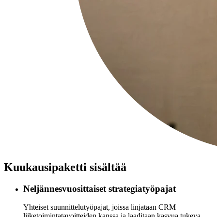
Kuukausipaketti sisältää
Neljännesvuosittaiset strategiatyöpajat
Yhteiset suunnittelutyöpajat, joissa linjataan CRM
liiketoimintatavoitteiden kanssa ja laaditaan kasvua tukeva