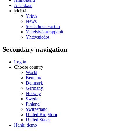
Hinnoittelu
Asiakkaat
Meistä
Yritys
News
Sosiaalinen vastuu
Yhteistyökumppanit
Yhteystiedot
Secondary navigation
Log in
Choose country
World
Benelux
Denmark
Germany
Norway
Sweden
Finland
Switzerland
United Kingdom
United States
Hanki demo